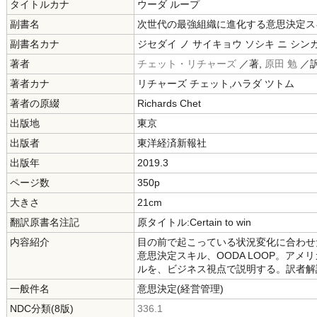
タイトルカナ
ウーダ ループ
副書名
次世代の最強組織に進化する意思決定ス
副書名カナ
ジセダイ ノ サイキョウ ソシキ ニ シン
著者
チェット・リチャーズ
／著,
原田 勉
／
著者カナ
リチャーズ チェット,ハラダ ツトム
著者の原綴
Richards Chet
出版地
東京
出版者
東洋経済新報社
出版年
2019.3
ページ数
350p
大きさ
21cm
翻訳原書名注記
原タイトル:Certain to win
内容紹介
目の前で起こっている状況変化に合わせ
意思決定スキル、OODA LOOP。ア
ルを、ビジネス視点で説明する。訳者解
一般件名
意思決定(経営管理)
NDC分類(8版)
336.1