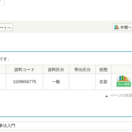
本棚へ
ートへ
です。
資料コード
資料区分
帯出区分
状態
1109656775
一般
在架
ページの先
事法入門