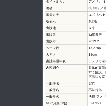
タイトルカナ
アメリカ 
著者
楪 博行
／
著者カナ
ユズリハ 
版表示
第2版
出版地
東京
出版者
勁草書房
出版年
2019.2
ページ数
13,278p
大きさ
19cm
書誌年譜年表
アメリカ法
内容紹介
具体的事例
すく解説。
正民法を盛
一般件名
契約
一般件名
不法行為
一般件名
法律-アメ
NDC分類(8版)
324.953