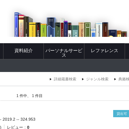
資料紹介
パーソナルサービ
レファレンス
ス
詳細蔵書検索
ジャンル検索
典拠
1 件中、 1 件目
貸出可
019.2 -- 324.953
)
レビュー
0