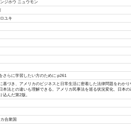
ミンジホウ ニュウモン
著
ヒロユキ
をさらに学習したい方のために:p261
に基づき、アメリカのビジネスと日常生活に密着した法律問題をわかり
日本法との違いも理解できる。アメリカ民事法を巡る状況変化、日本の
り込んだ第2版。
リカ合衆国