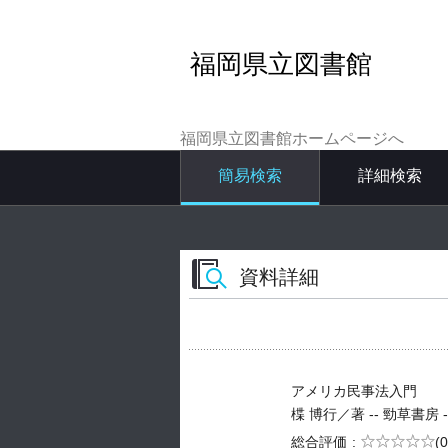
福岡県立図書館
福岡県立図書館ホームページへ
簡易検索
詳細検索
資料詳細
アメリカ民事法入門
楪 博行／著 -- 勁草書房 -- 2
5段階評価
総合評価
(0