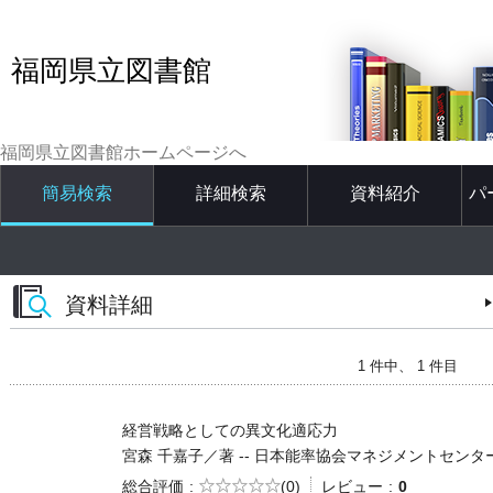
福岡県立図書館
福岡県立図書館ホームページへ
簡易検索
詳細検索
資料紹介
パ
資料詳細
1 件中、 1 件目
経営戦略としての異文化適応力
宮森 千嘉子／著 -- 日本能率協会マネジメントセンター -- 20
5段階評価
総合評価
(0)
レビュー
0