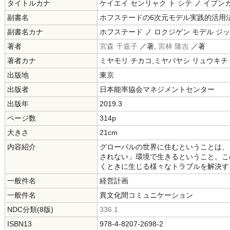
タイトルカナ
ケイエイ センリャク ト シテ ノ イブン
副書名
ホフステードの6次元モデル実践的活用
副書名カナ
ホフステード ノ ロクジゲン モデル ジ
著者
宮森 千嘉子
／著,
宮林 隆吉
／著
著者カナ
ミヤモリ チカコ,ミヤバヤシ リュウキチ
出版地
東京
出版者
日本能率協会マネジメントセンター
出版年
2019.3
ページ数
314p
大きさ
21cm
内容紹介
グローバルの世界に住むということは、
されない」環境で生きるということ。こ
くときに生じる様々なトラブルを解決す
一般件名
経営計画
一般件名
異文化間コミュニケーション
NDC分類(8版)
336.1
ISBN13
978-4-8207-2698-2