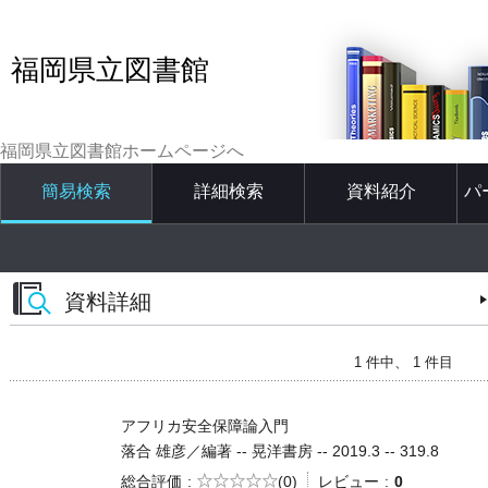
福岡県立図書館
福岡県立図書館ホームページへ
簡易検索
詳細検索
資料紹介
パ
資料詳細
1 件中、 1 件目
アフリカ安全保障論入門
落合 雄彦／編著 -- 晃洋書房 -- 2019.3 -- 319.8
5段階評価
総合評価
(0)
レビュー
0