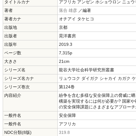
タイトルカナ
アフリカ アンゼン ホショウロン ニュウ
著者
落合 雄彦
／編著
著者カナ
オチアイ タケヒコ
出版地
京都
出版者
晃洋書房
出版年
2019.3
ページ数
7,315p
大きさ
21cm
シリーズ名
龍谷大学社会科学研究所叢書
シリーズ名カナ
リュウコク ダイガク シャカイ カガク 
シリーズ巻次
第124巻
内容紹介
紛争を含む多様な安全保障上の脅威に晒
構築を実現するには何が必要か? 国家
の安全保障課題にさまざまなアプローチ
一般件名
安全保障
一般件名
アフリカ
NDC分類(8版)
319.8