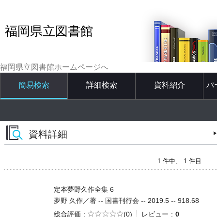
福岡県立図書館
福岡県立図書館ホームページへ
簡易検索
詳細検索
資料紹介
パ
資料詳細
1 件中、 1 件目
定本夢野久作全集 6
夢野 久作／著 -- 国書刊行会 -- 2019.5 -- 918.68
5段階評価
総合評価
(0)
レビュー
0