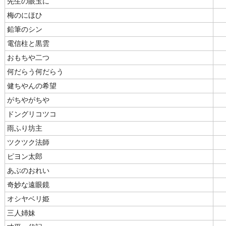
先生の眼玉に
梅のにほひ
鉛筆のシン
電信柱と黒雲
おもちや二つ
何だらう何だらう
健ちやんの希望
がちやがちや
ドングリコツコ
雨ふり坊主
ツクツク法師
ピヨン太郎
あぶのおれい
奇妙な遠眼鏡
オシヤベリ姫
三人姉妹