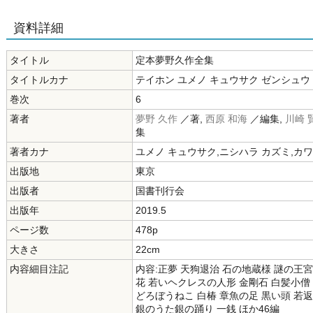
資料詳細
タイトル
定本夢野久作全集
タイトルカナ
テイホン ユメノ キュウサク ゼンシュウ
巻次
6
著者
夢野 久作
／著,
西原 和海
／編集,
川崎 
集
著者カナ
ユメノ キュウサク,ニシハラ カズミ,カワ
出版地
東京
出版者
国書刊行会
出版年
2019.5
ページ数
478p
大きさ
22cm
内容細目注記
内容:正夢 天狗退治 石の地蔵様 謎の王
花 若いヘクレスの人形 金剛石 白髪小僧
どろぼうねこ 白椿 章魚の足 黒い頭 若
銀のうた銀の踊り 一銭 ほか46編