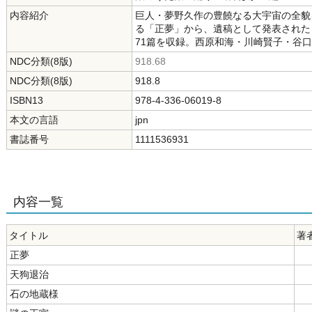
内容紹介
巨人・夢野久作の豊饒なる大宇宙の全貌
る「正夢」から、遺稿として発表された
71篇を収録。西原和海・川崎賢子・谷
NDC分類(8版)
918.68
NDC分類(8版)
918.8
ISBN13
978-4-336-06019-8
本文の言語
jpn
書誌番号
1111536931
内容一覧
タイトル
著
正夢
天狗退治
石の地蔵様