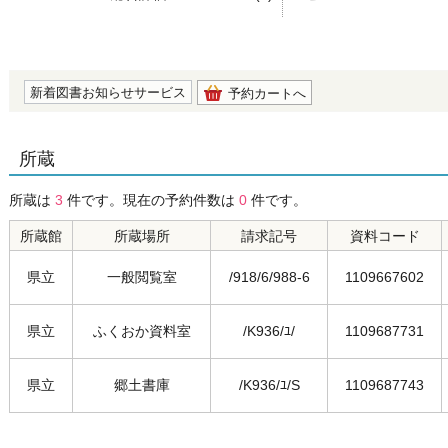
の0.0
新着図書お知らせサービス
予約カートへ
所蔵
所蔵は
3
件です。現在の予約件数は
0
件です。
所蔵館
所蔵場所
請求記号
資料コード
県立
一般閲覧室
/918/6/988-6
1109667602
県立
ふくおか資料室
/K936/ﾕ/
1109687731
県立
郷土書庫
/K936/ﾕ/S
1109687743