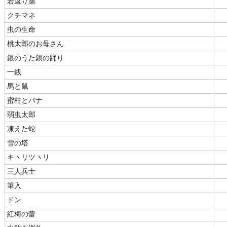
若返り薬
クチマネ
虫の生命
桃太郎のお母さん
銀のうた銀の踊り
一銭
馬と鼠
蜜柑とバナゝ
弱虫太郎
凍えた蛇
雪の塔
キヽリツヽリ
三人兵士
筆入
ドン
紅梅の蕾