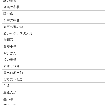
謎の王宮
金銀の衣装
猿小僧
不幸の神像
龍宮の蓮の花
若いヘクレスの人形
金剛石
白髪小僧
やまばん
犬の王様
オオサワキ
青水仙赤水仙
どろぼうねこ
白椿
章魚の足
黒い頭