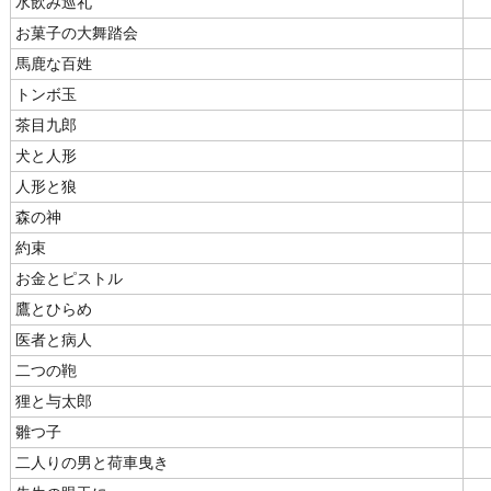
水飲み巡礼
お菓子の大舞踏会
馬鹿な百姓
トンボ玉
茶目九郎
犬と人形
人形と狼
森の神
約束
お金とピストル
鷹とひらめ
医者と病人
二つの鞄
狸と与太郎
雛つ子
二人りの男と荷車曳き