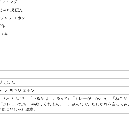
フットンダ
じゃれえほん
ダジャレ エホン
／作
ロユキ
児えほん
 ノ ヨウジ エホン
…ふっとんだ!」「いるかは…いるか?」「カレーが…かれぇ」「ねこが
「クレヨンたち…やめてくれよん」…。みんなで、だじゃれを言ってみ
もが喜ぶだじゃれ絵本。