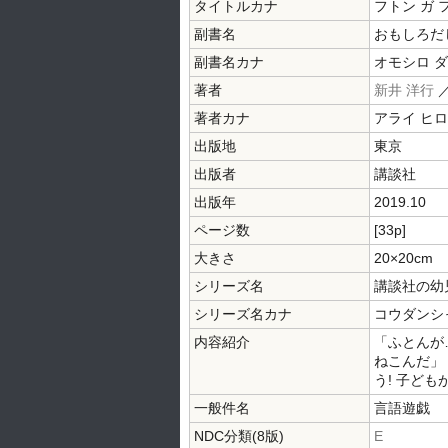
タイトルカナ
フトン ガ 
副書名
おもしろだ
副書名カナ
オモシロ 
著者
新井 洋行
著者カナ
アライ ヒ
出版地
東京
出版者
講談社
出版年
2019.10
ページ数
[33p]
大きさ
20×20cm
シリーズ名
講談社の幼
シリーズ名カナ
コウダンシャ
内容紹介
「ふとんが
ねこんだ」
う! 子ど
一般件名
言語遊戯
NDC分類(8版)
E