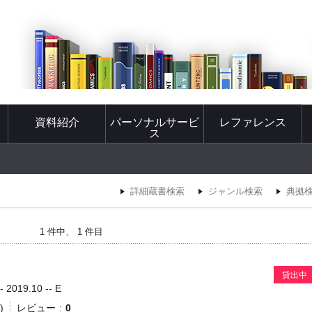
資料紹介
パーソナルサービ
レファレンス
ス
詳細蔵書検索
ジャンル検索
典拠
1 件中、 1 件目
貸出中
019.10 -- E
)
レビュー
0