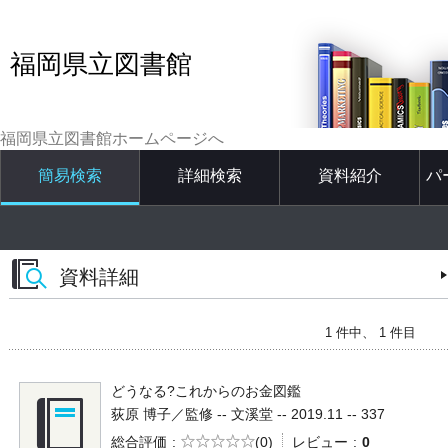
福岡県立図書館
福岡県立図書館ホームページへ
簡易検索
詳細検索
資料紹介
パ
資料詳細
1 件中、 1 件目
どうなる?これからのお金図鑑
荻原 博子／監修 -- 文溪堂 -- 2019.11 -- 337
5段階評価
総合評価
(0)
レビュー
0