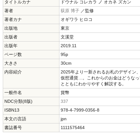
タイトルカナ
ドウナル コレカラ ノ オカネ ズカン
著者
荻原 博子
／監修
著者カナ
オギワラ ヒロコ
出版地
東京
出版者
文溪堂
出版年
2019.11
ページ数
95p
大きさ
30cm
内容紹介
2025年より一新されるお札のデザイ
仮想通貨…。これからのお金はどうなっ
とともにわかりやすく解説する。
一般件名
貨幣
NDC分類(8版)
337
ISBN13
978-4-7999-0356-8
本文の言語
jpn
書誌番号
1111575464