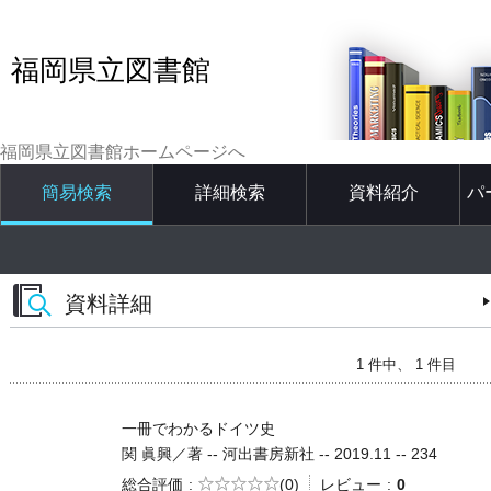
福岡県立図書館
福岡県立図書館ホームページへ
簡易検索
詳細検索
資料紹介
パ
資料詳細
1 件中、 1 件目
一冊でわかるドイツ史
関 眞興／著 -- 河出書房新社 -- 2019.11 -- 234
5段階評価
総合評価
(0)
レビュー
0