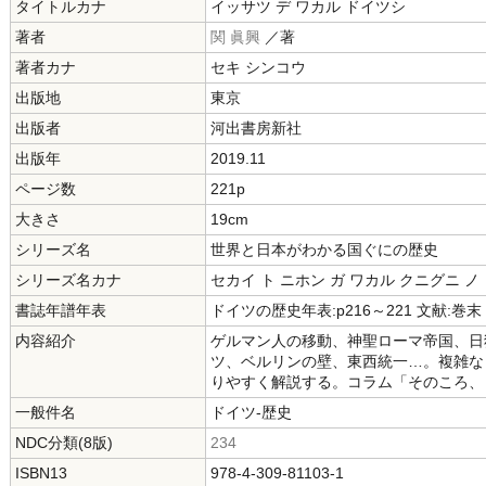
タイトルカナ
イッサツ デ ワカル ドイツシ
著者
関 眞興
／著
著者カナ
セキ シンコウ
出版地
東京
出版者
河出書房新社
出版年
2019.11
ページ数
221p
大きさ
19cm
シリーズ名
世界と日本がわかる国ぐにの歴史
シリーズ名カナ
セカイ ト ニホン ガ ワカル クニグニ ノ
書誌年譜年表
ドイツの歴史年表:p216～221 文献:巻末
内容紹介
ゲルマン人の移動、神聖ローマ帝国、日
ツ、ベルリンの壁、東西統一…。複雑な
りやすく解説する。コラム「そのころ、
一般件名
ドイツ-歴史
NDC分類(8版)
234
ISBN13
978-4-309-81103-1