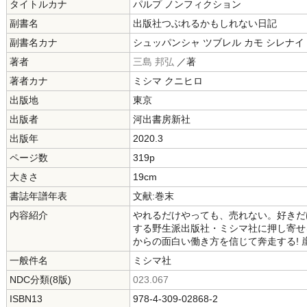
タイトルカナ
パルプ ノンフィクション
副書名
出版社つぶれるかもしれない日記
副書名カナ
シュッパンシャ ツブレル カモ シレナイ
著者
三島 邦弘
／著
著者カナ
ミシマ クニヒロ
出版地
東京
出版者
河出書房新社
出版年
2020.3
ページ数
319p
大きさ
19cm
書誌年譜年表
文献:巻末
内容紹介
やれるだけやっても、売れない。好きだ
する野生派出版社・ミシマ社に押し寄せ
からの面白い働き方を信じて奔走する! 
一般件名
ミシマ社
NDC分類(8版)
023.067
ISBN13
978-4-309-02868-2