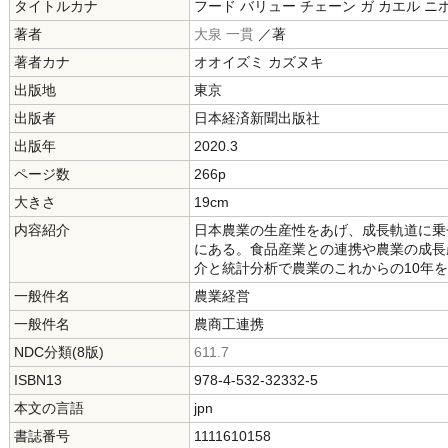
タイトルカナ
フード バリュー チェーン ガ カエル ニ
著者
大泉 一貫
／著
著者カナ
オオイズミ カズヌキ
出版地
東京
出版者
日本経済新聞出版社
出版年
2020.3
ページ数
266p
大きさ
19cm
内容紹介
日本農業の生産性をあげ、成長軌道に乗
にある。食品産業との連携や農業の成長
介と統計分析で農業のこれからの10年
一般件名
農業経営
一般件名
農商工連携
NDC分類(8版)
611.7
ISBN13
978-4-532-32332-5
本文の言語
jpn
書誌番号
1111610158