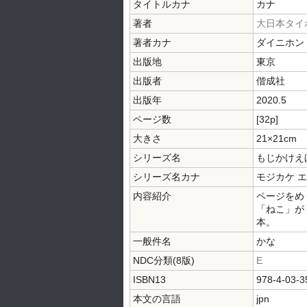
タイトルカナ
カナ
著者
大日本タイ
著者カナ
ダイニホン
出版地
東京
出版者
偕成社
出版年
2020.5
ページ数
[32p]
大きさ
21×21cm
シリーズ名
もじかけえ
シリーズ名カナ
モジカケ 
内容紹介
ページをめ
「ねこ」が
本。
一般件名
かな
NDC分類(8版)
E
ISBN13
978-4-03-3
本文の言語
jpn