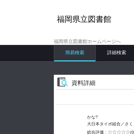
福岡県立図書館
福岡県立図書館ホームページへ
簡易検索
詳細検索
資料詳細
かな?
大日本タイポ組合／さく -- 偕成
5段階評価
総合評価
(0