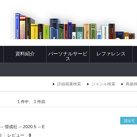
資料紹介
パーソナルサービ
レファレンス
ス
詳細蔵書検索
ジャンル検索
典拠
1 件中、 1 件目
貸出可
社 -- 2020.5 -- E
)
レビュー
0