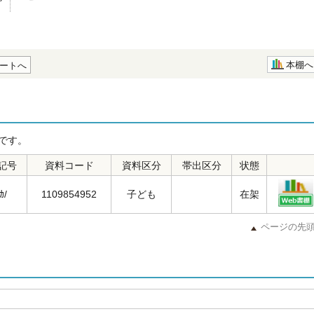
本棚へ
ートへ
です。
記号
資料コード
資料区分
帯出区分
状態
ｶ/
1109854952
子ども
在架
ページの先