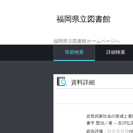
福岡県立図書館
福岡県立図書館ホームページへ
簡易検索
詳細検索
資料詳細
近世武家社会の形成と展
兼平 賢治／著 -- 吉川弘文館 -
5段階評価
総合評価
(0