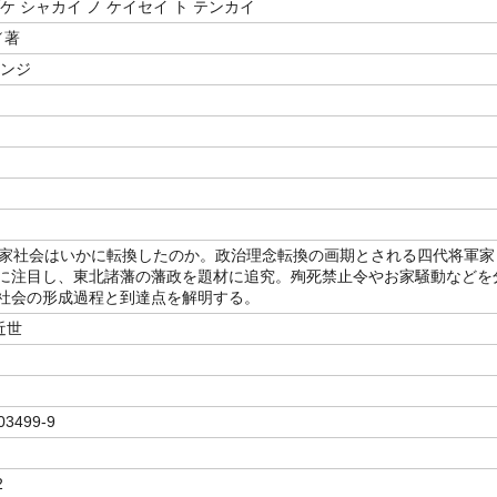
ケ シャカイ ノ ケイセイ ト テンカイ
／著
ケンジ
武家社会はいかに転換したのか。政治理念転換の画期とされる四代将軍家
に注目し、東北諸藩の藩政を題材に追究。殉死禁止令やお家騒動などを
社会の形成過程と到達点を解明する。
近世
03499-9
2