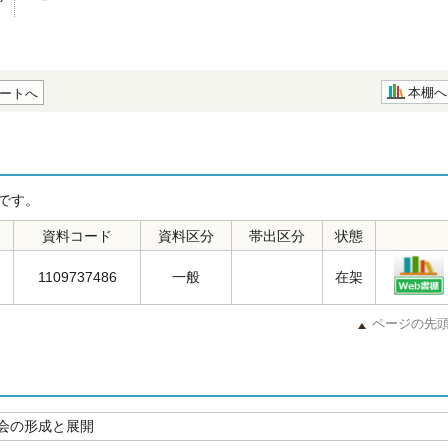
本棚へ
ートへ
です。
資料コード
資料区分
帯出区分
状態
1109737486
一般
在架
ページの先
会の形成と展開