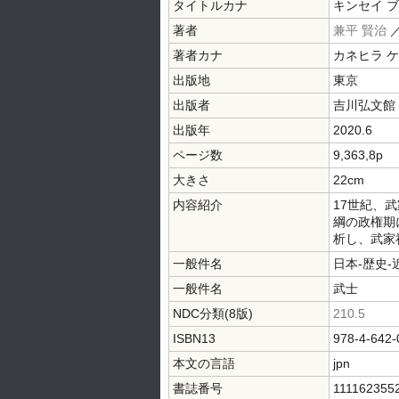
タイトルカナ
キンセイ ブ
著者
兼平 賢治
著者カナ
カネヒラ 
出版地
東京
出版者
吉川弘文館
出版年
2020.6
ページ数
9,363,8p
大きさ
22cm
内容紹介
17世紀、
綱の政権期
析し、武家
一般件名
日本-歴史-
一般件名
武士
NDC分類(8版)
210.5
ISBN13
978-4-642-
本文の言語
jpn
書誌番号
111162355