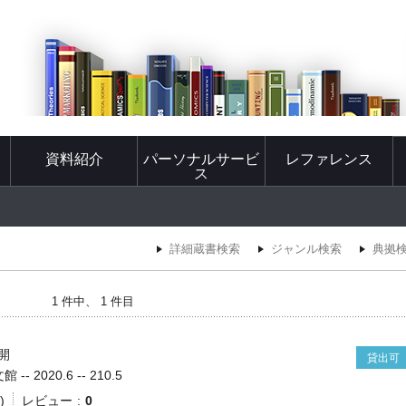
資料紹介
パーソナルサービ
レファレンス
ス
詳細蔵書検索
ジャンル検索
典拠
1 件中、 1 件目
開
貸出可
- 2020.6 -- 210.5
)
レビュー
0