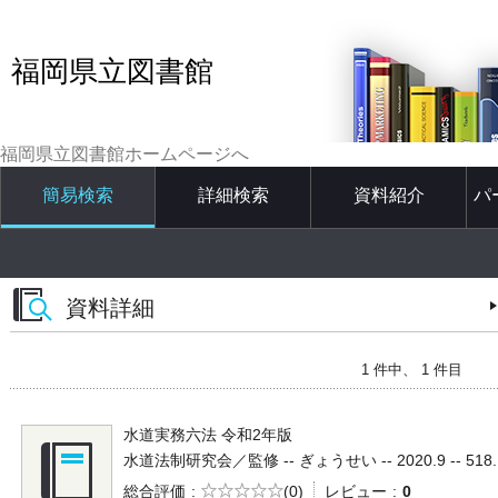
福岡県立図書館
福岡県立図書館ホームページへ
簡易検索
詳細検索
資料紹介
パ
資料詳細
1 件中、 1 件目
水道実務六法 令和2年版
水道法制研究会／監修 -- ぎょうせい -- 2020.9 -- 518.
5段階評価
総合評価
(0)
レビュー
0