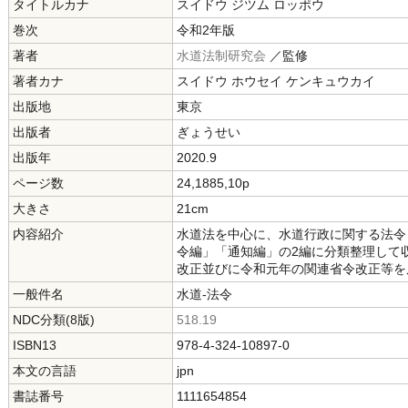
タイトルカナ
スイドウ ジツム ロッポウ
巻次
令和2年版
著者
水道法制研究会
／監修
著者カナ
スイドウ ホウセイ ケンキュウカイ
出版地
東京
出版者
ぎょうせい
出版年
2020.9
ページ数
24,1885,10p
大きさ
21cm
内容紹介
水道法を中心に、水道行政に関する法令
令編」「通知編」の2編に分類整理して
改正並びに令和元年の関連省令改正等を
一般件名
水道-法令
NDC分類(8版)
518.19
ISBN13
978-4-324-10897-0
本文の言語
jpn
書誌番号
1111654854