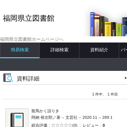
福岡県立図書館
福岡県立図書館ホームページへ
簡易検索
詳細検索
資料紹介
パ
資料詳細
1 件中、 1 件目
龍馬かく語りき
阿納 裕次郎／著 -- 文芸社 -- 2020.11 -- 289.1
5段階評価
総合評価
(0)
レビュー
0