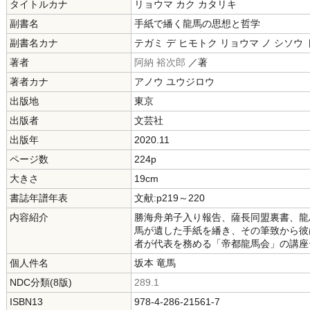
タイトルカナ
リョウマ カク カタリキ
副書名
手紙で繙く龍馬の思想と哲学
副書名カナ
テガミ デ ヒモトク リョウマ ノ シソウ 
著者
阿納 裕次郎
／著
著者カナ
アノウ ユウジロウ
出版地
東京
出版者
文芸社
出版年
2020.11
ページ数
224p
大きさ
19cm
書誌年譜年表
文献:p219～220
内容紹介
勝海舟弟子入り報告、薩長同盟裏書、龍
馬が遺した手紙を繙き、その筆致から彼
者が代表を務める「帝都龍馬会」の講座
個人件名
坂本 竜馬
NDC分類(8版)
289.1
ISBN13
978-4-286-21561-7