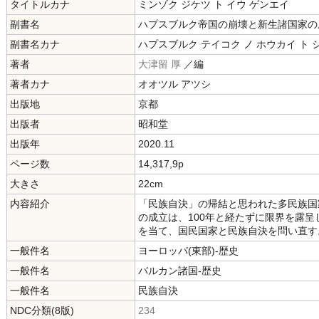
タイトルカナ
ミンゾク ジケツ ト イウ ゲンエイ
副書名
ハプスブルク帝国の崩壊と新生諸国家の
副書名カナ
ハプスブルク テイコク ノ ホウカイ ト 
著者
大津留 厚
／編
著者カナ
オオツル アツシ
出版地
京都
出版者
昭和堂
出版年
2020.11
ページ数
14,317,9p
大きさ
22cm
内容紹介
「民族自決」の帰結と思われた多民族国
の成立は、100年と経たずに限界を露
を当て、国民国家と民族自決を問い直す
一般件名
ヨーロッパ(東部)-歴史
一般件名
バルカン諸国-歴史
一般件名
民族自決
NDC分類(8版)
234