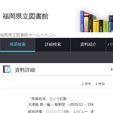
福岡県立図書館
福岡県立図書館ホームページへ
簡易検索
詳細検索
資料紹介
パ
資料詳細
1 件中、 1 件目
「民族自決」という幻影
大津留 厚／編 -- 昭和堂 -- 2020.11 -- 234
5段階評価
総合評価
(0)
レビュー
0