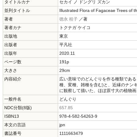
タイトルカナ
セカイ ノ ドングリ ズカン
並列タイトル
Illustrated Flora of Fagaceae Trees of
著者
徳永 桂子
／著
著者カナ
トクナガ ケイコ
出版地
東京
出版者
平凡社
出版年
2020.11
ページ数
191p
大きさ
29cm
内容紹介
広い意味でのどんぐりを作る種類である、
種、変種、雑種を含む)と、近縁のナン
に観察して描いた、ほぼ原寸大の植物画
一般件名
どんぐり
NDC分類(8版)
657.85
ISBN13
978-4-582-54263-9
本文の言語
jpn
書誌番号
1111663479