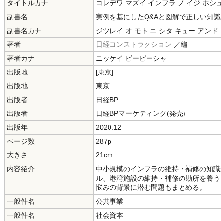
タイトルカナ
コレデワ マズイ インフラ ノ イジ ホシ
副書名
実例を基にしたQ&Aと図解で正しい知
副書名カナ
ジツレイ オ モト ニ シタ キュー アンド
著者
日経コンストラクション
／編
著者カナ
ニッケイ ビーピーシャ
出版地
[東京]
出版地
東京
出版者
日経BP
出版者
日経BPマーケティング(発売)
出版年
2020.12
ページ数
287p
大きさ
21cm
内容紹介
中小規模のインフラの維持・補修の知識
ル、港湾施設の維持・補修の勘所を養う
悩みの背景に潜む問題もまとめる。
一般件名
公共事業
一般件名
社会資本