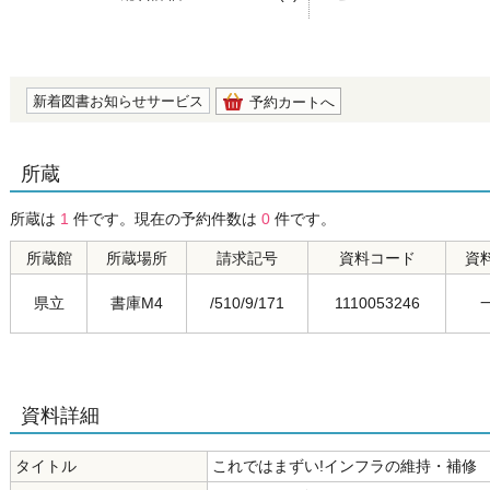
の0.0
新着図書お知らせサービス
予約カートへ
所蔵
所蔵は
1
件です。現在の予約件数は
0
件です。
所蔵館
所蔵場所
請求記号
資料コード
資
県立
書庫M4
/510/9/171
1110053246
資料詳細
タイトル
これではまずい!インフラの維持・補修