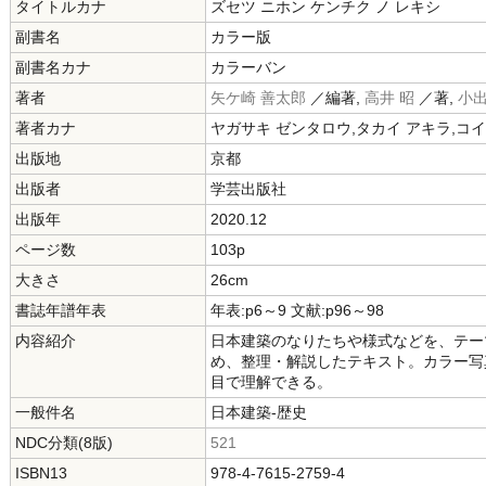
タイトルカナ
ズセツ ニホン ケンチク ノ レキシ
副書名
カラー版
副書名カナ
カラーバン
著者
矢ケ崎 善太郎
／編著,
高井 昭
／著,
小出
著者カナ
ヤガサキ ゼンタロウ,タカイ アキラ,コイ
出版地
京都
出版者
学芸出版社
出版年
2020.12
ページ数
103p
大きさ
26cm
書誌年譜年表
年表:p6～9 文献:p96～98
内容紹介
日本建築のなりたちや様式などを、テー
め、整理・解説したテキスト。カラー写
目で理解できる。
一般件名
日本建築-歴史
NDC分類(8版)
521
ISBN13
978-4-7615-2759-4