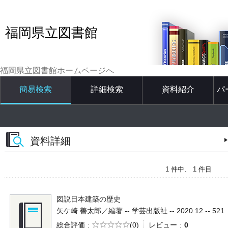
福岡県立図書館
福岡県立図書館ホームページへ
簡易検索
詳細検索
資料紹介
パ
資料詳細
1 件中、 1 件目
図説日本建築の歴史
矢ケ崎 善太郎／編著 -- 学芸出版社 -- 2020.12 -- 521
5段階評価
総合評価
(0)
レビュー
0