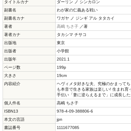
タイトルカナ
ダーリン ノ シンカロン
副書名
わが家の仁義ある戦い
副書名カナ
ワガヤ ノ ジンギ アル タタカイ
著者
高嶋 ちさ子
／著
著者カナ
タカシマ チサコ
出版地
東京
出版者
小学館
出版年
2021.1
ページ数
199p
大きさ
19cm
内容紹介
ヘヴィメタ好きな夫、究極のかまってち
も本音で生きる家族は楽しい! 生まれ
手伝い「妻に逆らえるまで」に成長した
個人件名
高嶋 ちさ子
ISBN13
978-4-09-388806-6
本文の言語
jpn
書誌番号
1111677085