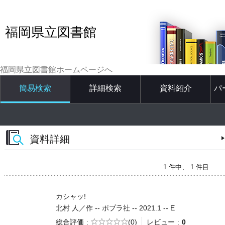
福岡県立図書館
福岡県立図書館ホームページへ
簡易検索
詳細検索
資料紹介
パ
資料詳細
1 件中、 1 件目
カシャッ!
北村 人／作 -- ポプラ社 -- 2021.1 -- E
5段階評価
総合評価
(0)
レビュー
0