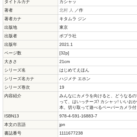
タイトルカナ
カシャッ
著者
北村 人
／作
著者カナ
キタムラ ジン
出版地
東京
出版者
ポプラ社
出版年
2021.1
ページ数
[32p]
大きさ
21cm
シリーズ名
はじめてえほん
シリーズ名カナ
ハジメテ エホン
シリーズ巻次
19
内容紹介
みんなにカメラを向けると、どうなるの
って、はいっチーズ! カシャッ! いい
本。切り取って遊べるペーパーカメラ付
ISBN13
978-4-591-16883-7
本文の言語
jpn
書誌番号
1111677238