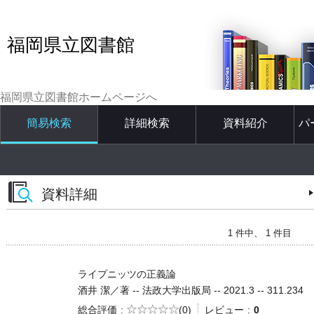
福岡県立図書館
福岡県立図書館ホームページへ
簡易検索
詳細検索
資料紹介
パ
資料詳細
1 件中、 1 件目
ライプニッツの正義論
酒井 潔／著 -- 法政大学出版局 -- 2021.3 -- 311.234
5段階評価
総合評価
(0)
レビュー
0