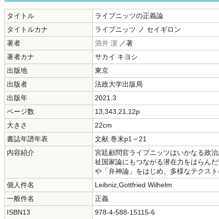
タイトル
ライプニッツの正義論
タイトルカナ
ライプニッツ ノ セイギロン
著者
酒井 潔
／著
著者カナ
サカイ キヨシ
出版地
東京
出版者
法政大学出版局
出版年
2021.3
ページ数
13,343,21,12p
大きさ
22cm
書誌年譜年表
文献:巻末p1～21
内容紹介
宮廷顧問官ライプニッツはいかなる政治
祉国家論にもつながる潜在力をはらんだ
や「弁神論」をはじめ、多様なテクスト
個人件名
Leibniz,Gottfried Wilhelm
一般件名
正義
ISBN13
978-4-588-15115-6