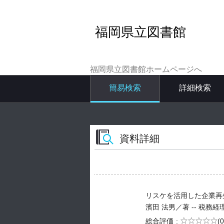
福岡県立図書館
福岡県立図書館ホームページへ
簡易検索
詳細検索
資料詳細
リスケを活用した企業再
濱田 法男／著 -- 税務経理協会 
5段階評価
総合評価
(0