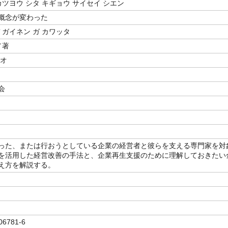
カツヨウ シタ キギョウ サイセイ シエン
概念が変わった
 ガイネン ガ カワッタ
／著
リオ
会
った、または行おうとしている企業の経営者と彼らを支える専門家を対
を活用した経営改善の手法と、企業再生支援のために理解しておきたい
え方を解説する。
06781-6