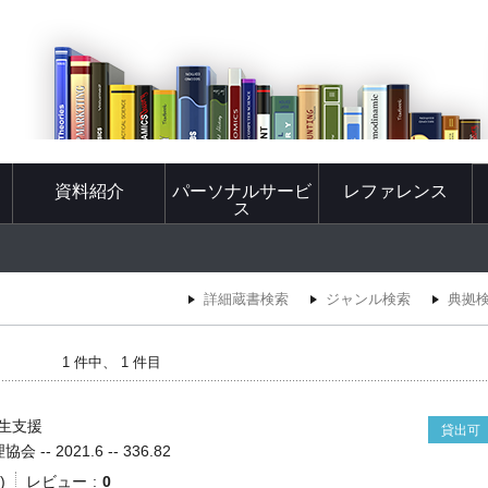
資料紹介
パーソナルサービ
レファレンス
ス
詳細蔵書検索
ジャンル検索
典拠
1 件中、 1 件目
生支援
貸出可
-- 2021.6 -- 336.82
)
レビュー
0