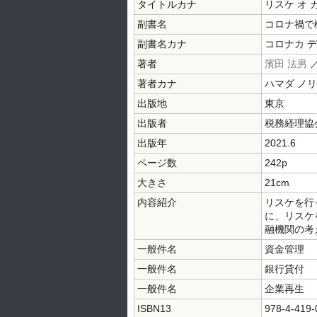
タイトルカナ
リスケ オ 
副書名
コロナ禍で
副書名カナ
コロナカ デ
著者
濱田 法男
著者カナ
ハマダ ノ
出版地
東京
出版者
税務経理協
出版年
2021.6
ページ数
242p
大きさ
21cm
内容紹介
リスケを行
に、リスケ
融機関の考
一般件名
資金管理
一般件名
銀行貸付
一般件名
企業再生
ISBN13
978-4-419-