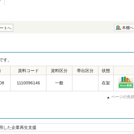
本棚へ
ートへ
です。
号
資料コード
資料区分
帯出区分
状態
108
1110096146
一般
在架
ページの先
用した企業再生支援