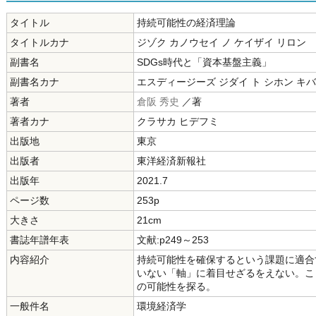
タイトル
持続可能性の経済理論
タイトルカナ
ジゾク カノウセイ ノ ケイザイ リロン
副書名
SDGs時代と「資本基盤主義」
副書名カナ
エスディージーズ ジダイ ト シホン キバ
著者
倉阪 秀史
／著
著者カナ
クラサカ ヒデフミ
出版地
東京
出版者
東洋経済新報社
出版年
2021.7
ページ数
253p
大きさ
21cm
書誌年譜年表
文献:p249～253
内容紹介
持続可能性を確保するという課題に適合
いない「軸」に着目せざるをえない。こ
の可能性を探る。
一般件名
環境経済学