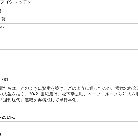
イフゴウ レツデン
篇
／著
ズヤ
～291
豪たちは、どのように資産を築き、どのように遣ったのか。稀代の散文
の人生を描く。20-21世紀篇は、松下幸之助、ベーブ・ルースら21人を
『週刊現代』連載を再構成して単行本化。
-2519-1
0