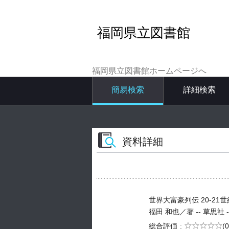
福岡県立図書館
福岡県立図書館ホームページへ
簡易検索
詳細検索
資料詳細
世界大富豪列伝 20-21
福田 和也／著 -- 草思社 -- 2
5段階評価
総合評価
(0