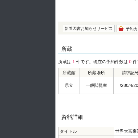
の0.0
新着図書お知らせサービス
予約カ
所蔵
所蔵は
1
件です。現在の予約件数は
0
件
所蔵館
所蔵場所
請求記
県立
一般閲覧室
/280/4/2
資料詳細
タイトル
世界大富豪