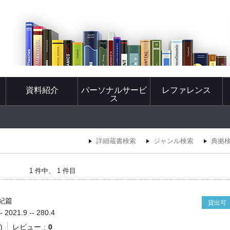
資料紹介
パーソナルサービ
レファレンス
ス
詳細蔵書検索
ジャンル検索
典拠
1 件中、 1 件目
世紀篇
貸出可
021.9 -- 280.4
)
レビュー
0