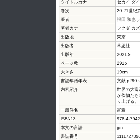
タイトルカナ
セカイ ダ
巻次
20-21世紀
著者
福田 和也
著者カナ
フクダ カ
出版地
東京
出版者
草思社
出版年
2021.9
ページ数
291p
大きさ
19cm
書誌年譜年表
文献:p290
内容紹介
世界の大富
が傑物たち
り上げる。
一般件名
富豪
ISBN13
978-4-7942
本文の言語
jpn
書誌番号
111172739