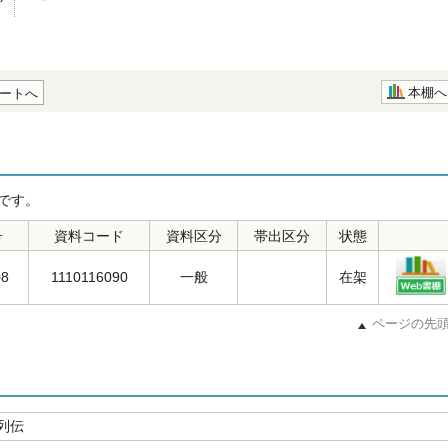
本棚へ
ートへ
です。
号
資料コード
資料区分
帯出区分
状態
08
1110116090
一般
在架
ページの先
列伝