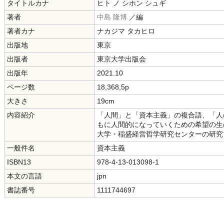
タイトルカナ
ヒト ノ シホン シュギ
著者
中島 隆博
／編
著者カナ
ナカジマ タカヒロ
出版地
東京
出版者
東京大学出版会
出版年
2021.10
ページ数
18,368,5p
大きさ
19cm
内容紹介
「人間」と「資本主義」の複合語、「人
もに人間的になっていくための希望の生
大学・稲盛経営哲学研究センターの研究
一般件名
資本主義
ISBN13
978-4-13-013098-1
本文の言語
jpn
書誌番号
1111744697