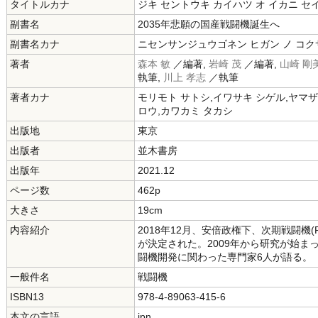
タイトルカナ
ジキ セントウキ カイハツ オ イカニ セ
副書名
2035年悲願の国産戦闘機誕生へ
副書名カナ
ニセンサンジュウゴネン ヒガン ノ コク
著者
森本 敏
／編著,
岩崎 茂
／編著,
山崎 剛
執筆,
川上 孝志
／執筆
著者カナ
モリモト サトシ,イワサキ シゲル,ヤマザ
ロウ,カワカミ タカシ
出版地
東京
出版者
並木書房
出版年
2021.12
ページ数
462p
大きさ
19cm
内容紹介
2018年12月、安倍政権下、次期戦闘機
が決定された。2009年から研究が始
闘機開発に関わった専門家6人が語る。
一般件名
戦闘機
ISBN13
978-4-89063-415-6
本文の言語
jpn