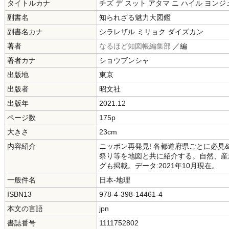
タイトルカナ
チズ デ スット アタマ ニ ハイル ヨン
副書名
知られざる魅力大図鑑
副書名カナ
シラレザル ミリョク ダイズカン
著者
なるほど知図帳編集部
／編
著者カナ
ショウブンシャ
出版地
東京
出版者
昭文社
出版年
2021.12
ページ数
175p
大きさ
23cm
内容紹介
ニッポン再発見! 各都道府県ごとに必見
祭り等を地図と共に紹介する。自然、産
グも掲載。データ:2021年10月現在。
一般件名
日本-地理
ISBN13
978-4-398-14461-4
本文の言語
jpn
書誌番号
1111752802