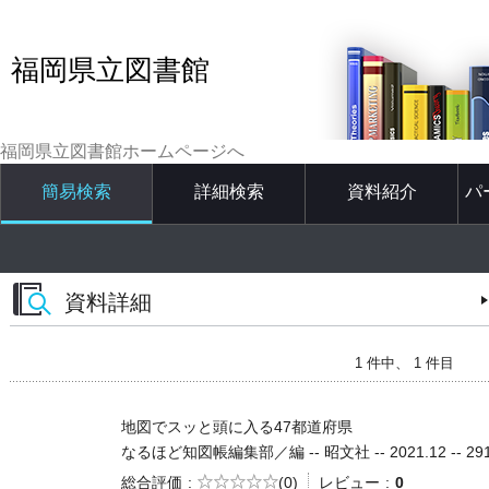
福岡県立図書館
福岡県立図書館ホームページへ
簡易検索
詳細検索
資料紹介
パ
資料詳細
1 件中、 1 件目
地図でスッと頭に入る47都道府県
なるほど知図帳編集部／編 -- 昭文社 -- 2021.12 -- 29
5段階評価
総合評価
(0)
レビュー
0