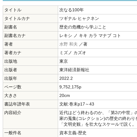
タイトル
次なる100年
タイトルカナ
ツギナル ヒャクネン
副書名
歴史の危機から学ぶこと
副書名カナ
レキシ ノ キキ カラ マナブ コト
著者
水野 和夫
／著
著者カナ
ミズノ カズオ
出版地
東京
出版者
東洋経済新報社
出版年
2022.2
ページ数
9,752,175p
大きさ
20cm
書誌年譜年表
文献:巻末p17～43
内容紹介
近代はどう終わるのか、「第2の中世」
家の蒐集(コレクション)の歴史の終わ
「文明史観」を壮大なスケールで説く。
一般件名
資本主義-歴史