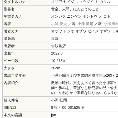
タイトルカナ
オザワ セイジ キョウダイ ト カタル
副書名
音楽、人間、ほんとうのこと
副書名カナ
オンガク ニンゲン ホントウ ノ コト
著者
小澤 俊夫
／著,
小澤 征爾
／著,
小澤 幹
著者カナ
オザワ トシオ,オザワ セイジ,オザワ ミ
出版地
東京
出版者
岩波書店
出版年
2022.3
ページ数
10,275p
大きさ
20cm
書誌年譜年表
小澤征爾および本書関連略年譜:p269～2
内容紹介
激動の時代に支えあって育った小澤家の
爾の歩みを、昔ばなし研究者の兄・俊夫
の、やわらかで率直な語りあいでふりか
個人件名
小沢 征爾
ISBN13
978-4-00-061525-9
本文の言語
jpn