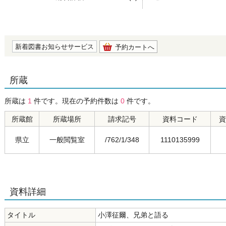
の0.0
新着図書お知らせサービス
予約カートへ
所蔵
所蔵は
1
件です。現在の予約件数は
0
件です。
所蔵館
所蔵場所
請求記号
資料コード
資
県立
一般閲覧室
/762/1/348
1110135999
資料詳細
タイトル
小澤征爾、兄弟と語る