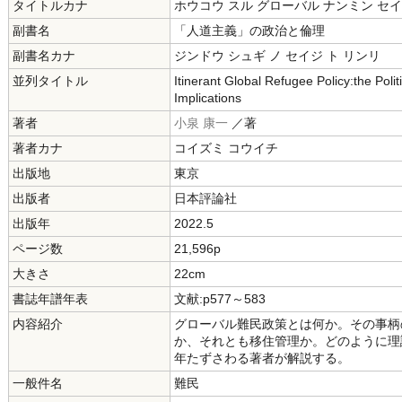
タイトルカナ
ホウコウ スル グローバル ナンミン セ
副書名
「人道主義」の政治と倫理
副書名カナ
ジンドウ シュギ ノ セイジ ト リンリ
並列タイトル
Itinerant Global Refugee Policy:the Poli
Implications
著者
小泉 康一
／著
著者カナ
コイズミ コウイチ
出版地
東京
出版者
日本評論社
出版年
2022.5
ページ数
21,596p
大きさ
22cm
書誌年譜年表
文献:p577～583
内容紹介
グローバル難民政策とは何か。その事柄
か、それとも移住管理か。どのように理
年たずさわる著者が解説する。
一般件名
難民