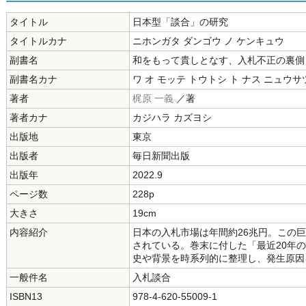
タイトル
日本型「談合」の研究
タイトルカナ
ニホンガタ ダンゴウ ノ ケンキュウ
副書名
和をもって貴しとなす、入札不正の裏側
副書名カナ
ワ オ モッテ トウトシ ト ナス ニュウサ
著者
梶原 一義
／著
著者カナ
カジハラ カズヨシ
出版地
東京
出版者
毎日新聞出版
出版年
2022.9
ページ数
228p
大きさ
19cm
内容紹介
日本の入札市場は年間約26兆円。この
されている。巻末に付した「最近20年の
史や背景を時系列的に整理し、発生原因
一般件名
入札談合
ISBN13
978-4-620-55009-1