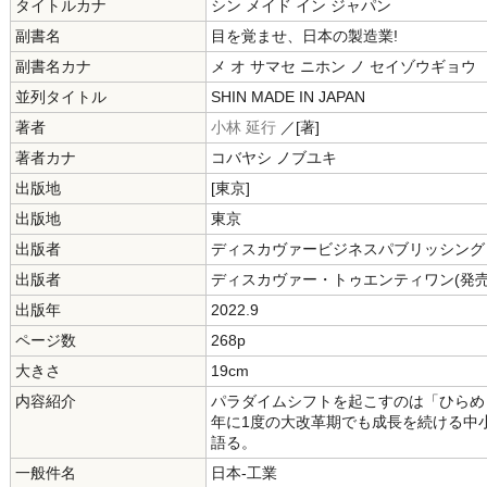
タイトルカナ
シン メイド イン ジャパン
副書名
目を覚ませ、日本の製造業!
副書名カナ
メ オ サマセ ニホン ノ セイゾウギョウ
並列タイトル
SHIN MADE IN JAPAN
著者
小林 延行
／[著]
著者カナ
コバヤシ ノブユキ
出版地
[東京]
出版地
東京
出版者
ディスカヴァービジネスパブリッシング
出版者
ディスカヴァー・トゥエンティワン(発売
出版年
2022.9
ページ数
268p
大きさ
19cm
内容紹介
パラダイムシフトを起こすのは「ひらめき
年に1度の大改革期でも成長を続ける中
語る。
一般件名
日本-工業