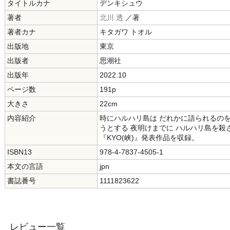
タイトルカナ
デンキシュウ
著者
北川 透
／著
著者カナ
キタガワ トオル
出版地
東京
出版者
思潮社
出版年
2022.10
ページ数
191p
大きさ
22cm
内容紹介
時にハルハリ島は だれかに語られるのを
うとする 夜明けまでに ハルハリ島を殺さ
『KYO(峡)』発表作品を収録。
ISBN13
978-4-7837-4505-1
本文の言語
jpn
書誌番号
1111823622
レビュー一覧