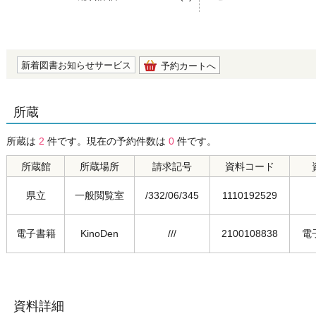
の0.0
新着図書お知らせサービス
予約カートへ
所蔵
所蔵は
2
件です。現在の予約件数は
0
件です。
所蔵館
所蔵場所
請求記号
資料コード
県立
一般閲覧室
/332/06/345
1110192529
電子書籍
KinoDen
///
2100108838
電
資料詳細