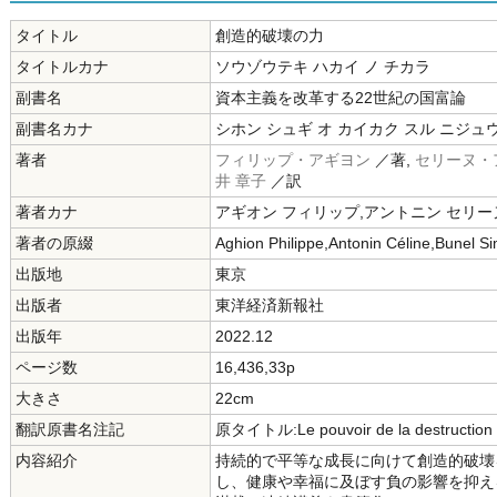
タイトル
創造的破壊の力
タイトルカナ
ソウゾウテキ ハカイ ノ チカラ
副書名
資本主義を改革する22世紀の国富論
副書名カナ
シホン シュギ オ カイカク スル ニジュ
著者
フィリップ・アギヨン
／著,
セリーヌ・
井 章子
／訳
著者カナ
アギオン フィリップ,アントニン セリー
著者の原綴
Aghion Philippe,Antonin Céline,Bunel S
出版地
東京
出版者
東洋経済新報社
出版年
2022.12
ページ数
16,436,33p
大きさ
22cm
翻訳原書名注記
原タイトル:Le pouvoir de la destruction c
内容紹介
持続的で平等な成長に向けて創造的破壊
し、健康や幸福に及ぼす負の影響を抑え