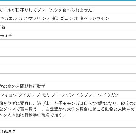
ガエルが目移りしてダンゴムシを食べられません!
キガエル ガ メウツリ シテ ダンゴムシ オ タベラレマセン
／著
トモミチ
学の森の人間動物行動学
ンキョウ ダイガク ノ モリ ノ ニンゲン ドウブツ コウドウガク
働きヤギに変身し、逃げ出した子モモンガは自ら“お縄”になり、砂丘の
愛ダンスで宙を舞う…。自然豊かな大学を舞台に起こる動物と人間をめ
々を人間動物行動学の視点で描く。
-1645-7