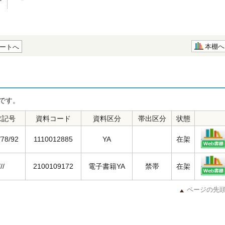
本棚へ
ートへ
です。
求記号
資料コード
資料区分
帯出区分
状態
/78/92
1110012885
YA
在架
///
2100109172
電子書籍YA
禁帯
在架
ページの先