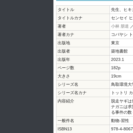
タイトル
先生、ヒキ
タイトルカナ
センセイ ヒ
著者
小林 朋道
著者カナ
コバヤシ 
出版地
東京
出版者
築地書館
出版年
2023.1
ページ数
182p
大きさ
19cm
シリーズ名
鳥取環境大
シリーズ名カナ
トットリ カ
内容紹介
脱走ヤギは
ナガニは求
る事件の数
一般件名
動物-習性
ISBN13
978-4-8067