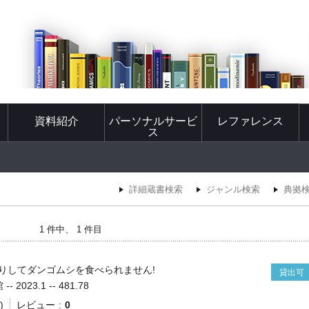
資料紹介
パーソナルサービ
レファレンス
ス
詳細蔵書検索
ジャンル検索
典拠
1 件中、 1 件目
りしてダンゴムシを食べられません!
貸出可
2023.1 -- 481.78
)
レビュー
0