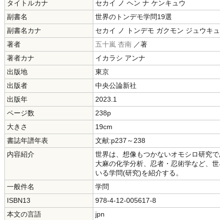
タイトルカナ
セカイ ノ ヘン ナ ケンキュウ
副書名
世界のトンデモ学問19選
副書名カナ
セカイ ノ トンデモ ガクモン ジュウキ
著者
五十嵐 杏南
／著
著者カナ
イカラシ アンナ
出版地
東京
出版者
中央公論新社
出版年
2023.1
ページ数
238p
大きさ
19cm
書誌年譜年表
文献:p237～238
内容紹介
世界は、想像もつかないオモシロ研究で
大麻の化学分析、忍者・忍術学など、世
いる学問(研究)を紹介する。
一般件名
学問
ISBN13
978-4-12-005617-8
本文の言語
jpn