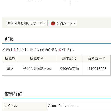
の0.0
新着図書お知らせサービス
予約カートへ
所蔵
所蔵は
1
件です。現在の予約件数は
0
件です。
所蔵館
所蔵場所
請求記号
資料コード
県立
子ども外国語の本
/290/W/英語
1110015223
資料詳細
タイトル
Atlas of adventures