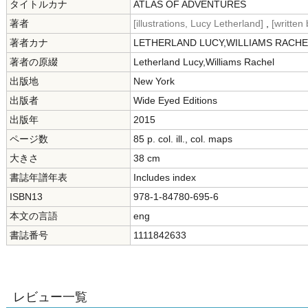
タイトルカナ
ATLAS OF ADVENTURES
著者
[illustrations, Lucy Letherland]
,
[written
著者カナ
LETHERLAND LUCY,WILLIAMS RACHE
著者の原綴
Letherland Lucy,Williams Rachel
出版地
New York
出版者
Wide Eyed Editions
出版年
2015
ページ数
85 p. col. ill., col. maps
大きさ
38 cm
書誌年譜年表
Includes index
ISBN13
978-1-84780-695-6
本文の言語
eng
書誌番号
1111842633
レビュー一覧