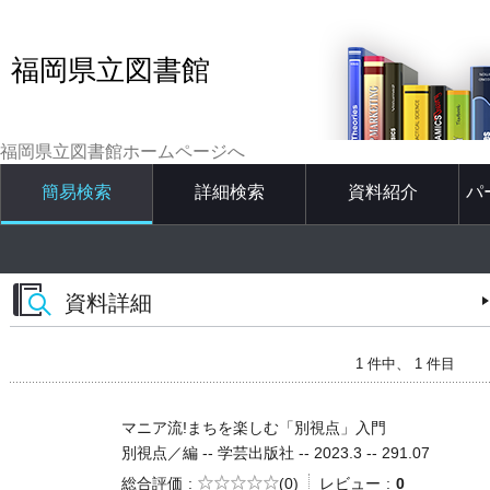
福岡県立図書館
福岡県立図書館ホームページへ
簡易検索
詳細検索
資料紹介
パ
資料詳細
1 件中、 1 件目
マニア流!まちを楽しむ「別視点」入門
別視点／編 -- 学芸出版社 -- 2023.3 -- 291.07
5段階評価
総合評価
(0)
レビュー
0