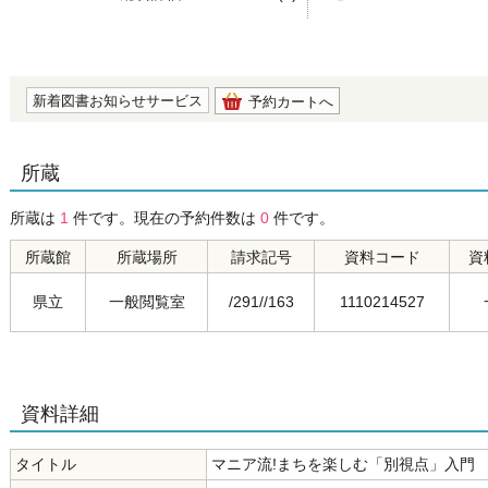
の0.0
新着図書お知らせサービス
予約カートへ
所蔵
所蔵は
1
件です。現在の予約件数は
0
件です。
所蔵館
所蔵場所
請求記号
資料コード
資
県立
一般閲覧室
/291//163
1110214527
資料詳細
タイトル
マニア流!まちを楽しむ「別視点」入門