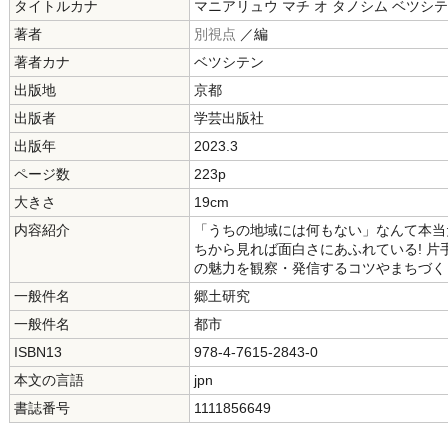
タイトルカナ
マニアリュウ マチ オ タノシム ベツシ
著者
別視点
／編
著者カナ
ベツシテン
出版地
京都
出版者
学芸出版社
出版年
2023.3
ページ数
223p
大きさ
19cm
内容紹介
「うちの地域には何もない」なんて本当
ちから見れば面白さにあふれている! 
の魅力を観察・発信するコツやまちづく
一般件名
郷土研究
一般件名
都市
ISBN13
978-4-7615-2843-0
本文の言語
jpn
書誌番号
1111856649