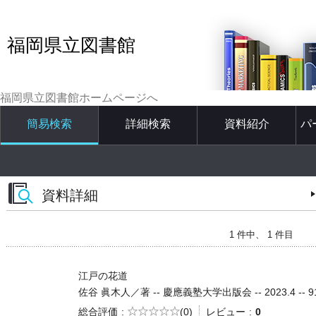
福岡県立図書館
福岡県立図書館ホームページへ
簡易検索
詳細検索
資料紹介
パ
資料詳細
1 件中、 1 件目
江戸の花道
佐谷 眞木人／著 -- 慶應義塾大学出版会 -- 2023.4 -- 91
5段階評価
総合評価
(0)
レビュー
0