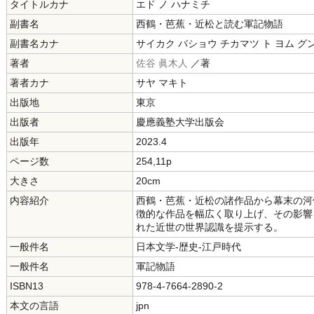
タイトルカナ
エド ノ ハナミチ
副書名
西鶴・芭蕉・近松と読む軍記物語
副書名カナ
サイカク バショウ チカマツ ト ヨム グ
著者
佐谷 眞木人
／著
著者カナ
サヤ マキト
出版地
東京
出版者
慶應義塾大学出版会
出版年
2023.4
ページ数
254,11p
大きさ
20cm
内容紹介
西鶴・芭蕉・近松の諸作品から幕末の河
徴的な作品を幅広く取り上げ、その影響
れた近世の世界認識を提示する。
一般件名
日本文学-歴史-江戸時代
一般件名
軍記物語
ISBN13
978-4-7664-2890-2
本文の言語
jpn