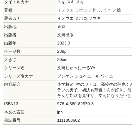
タイトルカナ
スキ スキ スキ
著者
イノウエ ミホコ
／作,
ふうき
／絵
著者カナ
イノウエ ミホコ,フウキ
出版地
東京
出版者
文研出版
出版年
2023.3
ページ数
238p
大きさ
20cm
シリーズ名
文研じゅべにーるYA
シリーズ名カナ
ブンケン ジュベニール ワイエー
内容紹介
小学校6年生のワトは、高校生の翔也く
ラブの男子、胡汰も翔也くんが好き。胡
そんな胡汰を見守り、支えになりたいと
ISBN13
978-4-580-82570-3
本文の言語
jpn
書誌番号
1111858602