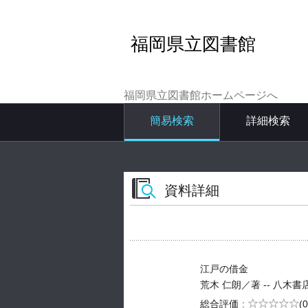
福岡県立図書館
福岡県立図書館ホームページへ
簡易検索
詳細検索
資料詳細
江戸の借金
荒木 仁朗／著 -- 八木書店出版部
5段階評価
総合評価
(0