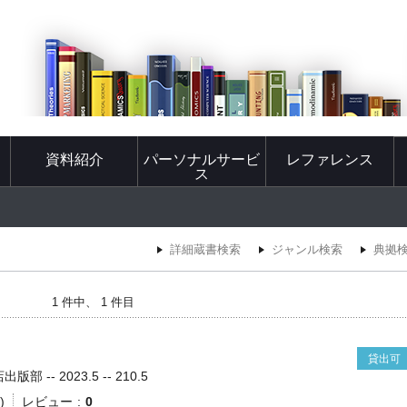
資料紹介
パーソナルサービ
レファレンス
ス
詳細蔵書検索
ジャンル検索
典拠
1 件中、 1 件目
貸出可
 -- 2023.5 -- 210.5
)
レビュー
0