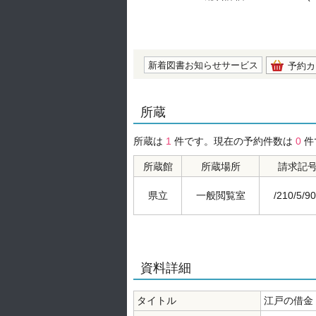
の0.0
新着図書お知らせサービス
予約カ
所蔵
所蔵は
1
件です。現在の予約件数は
0
件
所蔵館
所蔵場所
請求記
県立
一般閲覧室
/210/5/9
資料詳細
タイトル
江戸の借金