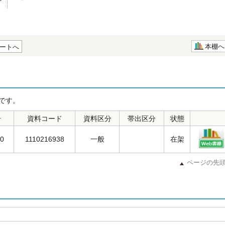
本棚へ
ートへ
です。
号
資料コード
資料区分
帯出区分
状態
00
1110216938
一般
在架
ページの先