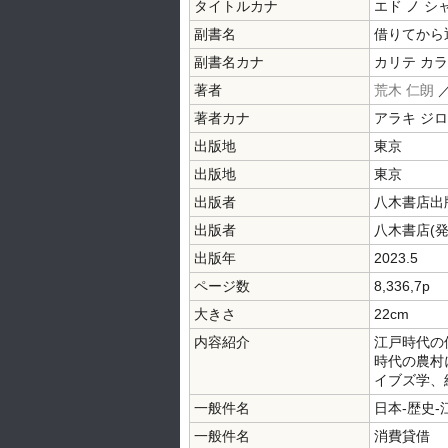
タイトルカナ
エド ノ シ
副書名
借りてから
副書名カナ
カリテ カラ
著者
荒木 仁朗
著者カナ
アラキ ジ
出版地
東京
出版地
東京
出版者
八木書店出
出版者
八木書店(発
出版年
2023.5
ページ数
8,336,7p
大きさ
22cm
内容紹介
江戸時代の
時代の農村
イブズ学、
一般件名
日本-歴史-
一般件名
消費貸借