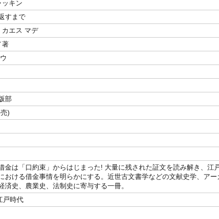
ャッキン
返すまで
 カエス マデ
／著
ロウ
版部
売)
借金は「口約束」からはじまった! 大量に残された証文を読み解き、江
における借金事情を明らかにする。近世古文書学などの文献史学、アー
経済史、農業史、法制史に寄与する一冊。
江戸時代