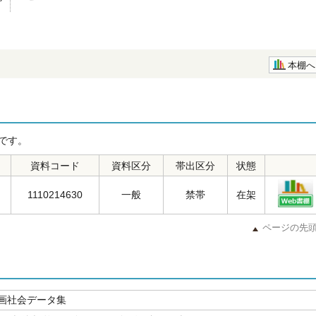
本棚へ
です。
資料コード
資料区分
帯出区分
状態
1110214630
一般
禁帯
在架
ページの先
画社会データ集