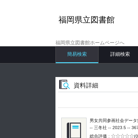
福岡県立図書館
福岡県立図書館ホームページへ
簡易検索
詳細検索
資料詳細
男女共同参画社会データ集
-- 三冬社 -- 2023.5 -- 36
5段階評価
総合評価
(0