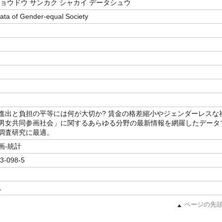
キョウドウ サンカク シャカイ データシュウ
 Data of Gender‐equal Society
進出と負担の平等には何が大切か? 賃金の格差縮小やジェンダーレスな
男女共同参画社会」に関するあらゆる分野の最新情報を網羅したデータ
調査研究に最適。
画-統計
3-098-5
1
ページの先