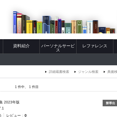
資料紹介
パーソナルサービ
レファレンス
ス
詳細蔵書検索
ジャンル検索
典拠
1 件中、 1 件目
 2023年版
禁帯出
7.1
)
レビュー
0