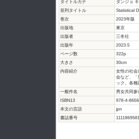
タイトルカナ
ダンジョ 
並列タイトル
Statistical
巻次
2023年版
出版地
東京
出版者
三冬社
出版年
2023.5
ページ数
322p
大きさ
30cm
内容紹介
女性の社会
会など、「
ック。各種
一般件名
男女共同参
ISBN13
978-4-8656
本文の言語
jpn
書誌番号
111186958