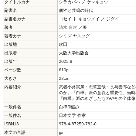
タイトルカナ
シラカバハ ノ ケンキュウ
副書名
個性と共鳴の時代
副書名カナ
コセイ ト キョウメイ ノ ジダイ
著者
清水 康次
／著
著者カナ
シミズ ヤスツグ
出版地
吹田
出版者
大阪大学出版会
出版年
2023.8
ページ数
610p
大きさ
22cm
内容紹介
武者小路実篤・志賀直哉・長与善郎など
のか。『白樺』派の意義と重要性、当時
『白樺』派のめざしたものやその全体像
一般件名
白樺(雑誌)
一般件名
日本文学-作家
ISBN13
978-4-87259-782-0
本文の言語
jpn