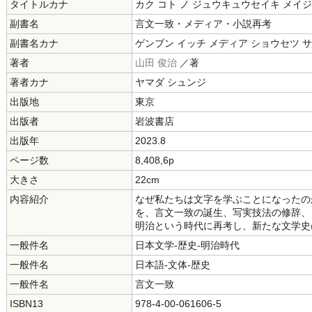
タイトルカナ
カク コト ノ ジュウキュウセイキ メイジ
副書名
言文一致・メディア・小説再考
副書名カナ
ゲンブン イッチ メディア ショウセツ 
著者
山田 俊治
／著
著者カナ
ヤマダ シュンジ
出版地
東京
出版者
岩波書店
出版年
2023.8
ページ数
8,408,6p
大きさ
22cm
内容紹介
なぜ私たちは文字を学ぶことになったの
を、言文一致の誕生、写実技法の修辞、
明治という時代に再考し、新たな文学史
一般件名
日本文学-歴史-明治時代
一般件名
日本語-文体-歴史
一般件名
言文一致
ISBN13
978-4-00-061606-5