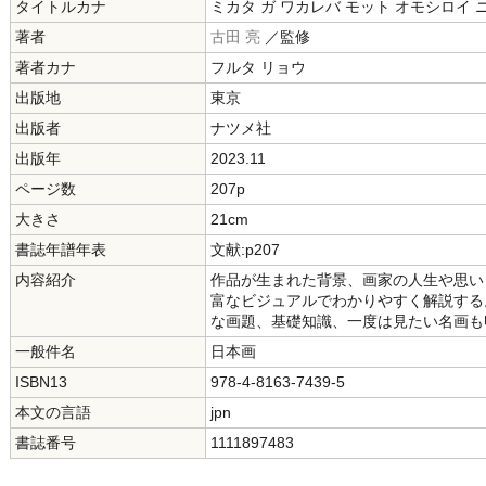
タイトルカナ
ミカタ ガ ワカレバ モット オモシロイ 
著者
古田 亮
／監修
著者カナ
フルタ リョウ
出版地
東京
出版者
ナツメ社
出版年
2023.11
ページ数
207p
大きさ
21cm
書誌年譜年表
文献:p207
内容紹介
作品が生まれた背景、画家の人生や思い
富なビジュアルでわかりやすく解説する
な画題、基礎知識、一度は見たい名画も
一般件名
日本画
ISBN13
978-4-8163-7439-5
本文の言語
jpn
書誌番号
1111897483