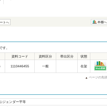
本棚へ
ートへ
です。
資料コード
資料区分
帯出区分
状態
6
1110446455
一般
在架
ページの先
ぶジェンダー平等