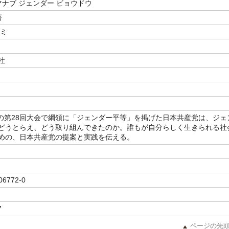
マナブ ジェンダー ビョウドウ
著
ゾミ
社
1月の第28回大会で綱領に「ジェンダー平等」を掲げた日本共産党は、ジェ
どうとらえ、どう取り組んできたのか。誰もが自分らしく生きられる社
めの、日本共産党の提案と実践を伝える。
06772-0
7
ページの先