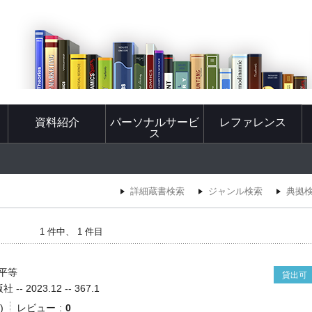
資料紹介
パーソナルサービ
レファレンス
ス
詳細蔵書検索
ジャンル検索
典拠
1 件中、 1 件目
平等
貸出可
- 2023.12 -- 367.1
)
レビュー
0