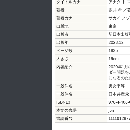
タイトルカナ
アナタ ト 
著者
坂井 希
／
著者カナ
サカイ ノ
出版地
東京
出版者
新日本出版
出版年
2023.12
ページ数
183p
大きさ
19cm
内容紹介
2020年
ダー問題を
になるのた
一般件名
男女平等
一般件名
日本共産党
ISBN13
978-4-406-
本文の言語
jpn
書誌番号
111191287