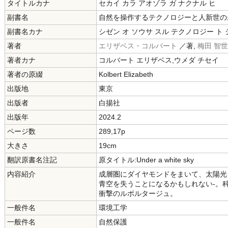
タイトルカナ
セカイ カラ アオゾラ ガ ナクナル ヒ
副書名
自然を操作するテクノロジーと人新世の
副書名カナ
シゼン オ ソウサ スル テクノロジー ト
著者
エリザベス・コルバート
／著,
梅田 智世
著者カナ
コルバート エリザベス,ウメダ チセイ
著者の原綴
Kolbert Elizabeth
出版地
東京
出版者
白揚社
出版年
2024.2
ページ数
289,17p
大きさ
19cm
翻訳原書名注記
原タイトル:Under a white sky
内容紹介
成層圏にダイヤモンドをまいて、太陽光
青空を失うことになるかもしれない-。
衝撃のルポルタージュ。
一般件名
環境工学
一般件名
自然保護