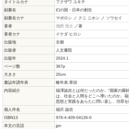
タイトルカナ
フクザワ ユキチ
副書名
幻の国・日本の創生
副書名カナ
マボロシ ノ クニ ニホン ノ ソウセイ
著者
池田 浩士
／著
著者カナ
イケダ ヒロシ
出版地
京都
出版者
人文書院
出版年
2024.1
ページ数
367p
大きさ
20cm
書誌年譜年表
略年表:章頭
内容紹介
福澤諭吉とは何だったのか。“国家の羅
は、社会と人間をどこへ導いたのか。福
思想と実践をあらたに問い直し、功罪を
個人件名
福沢 諭吉
ISBN13
978-4-409-04126-0
本文の言語
jpn