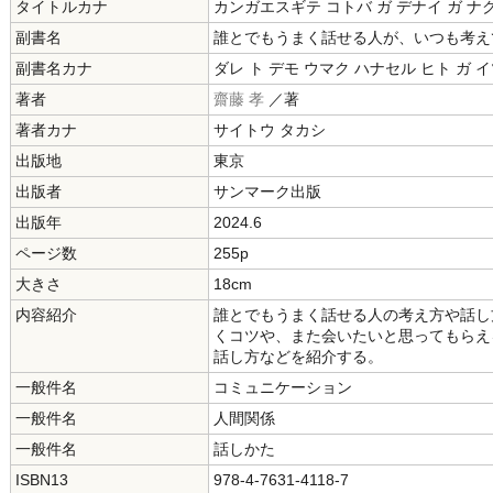
タイトルカナ
カンガエスギテ コトバ ガ デナイ ガ ナ
副書名
誰とでもうまく話せる人が、いつも考え
副書名カナ
ダレ ト デモ ウマク ハナセル ヒト ガ 
著者
齋藤 孝
／著
著者カナ
サイトウ タカシ
出版地
東京
出版者
サンマーク出版
出版年
2024.6
ページ数
255p
大きさ
18cm
内容紹介
誰とでもうまく話せる人の考え方や話し
くコツや、また会いたいと思ってもらえ
話し方などを紹介する。
一般件名
コミュニケーション
一般件名
人間関係
一般件名
話しかた
ISBN13
978-4-7631-4118-7