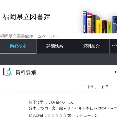
福岡県立図書館
福岡県立図書館ホームページへ
簡易検索
詳細検索
資料紹介
パ
資料詳細
1 件中、 1 件目
親子で学ぼう!お金のえほん
鈴木 アツコ／文・絵 -- チャイルド本社 -- 2024.7 -- 3
5段階評価
総合評価
(0)
レビュー
0