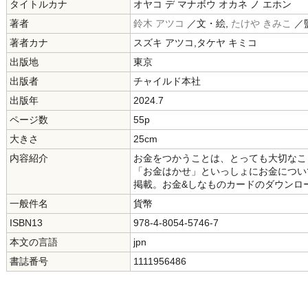
タイトルカナ
オヤコ デ マナボウ オカネ ノ エホン
著者
鈴木 アツコ
／文・絵,
たけや きみこ
／
著者カナ
スズキ アツコ,タケヤ キミコ
出版地
東京
出版者
チャイルド本社
出版年
2024.7
ページ数
55p
大きさ
25cm
内容紹介
お金をつかうことは、とっても大切なこ
「お金はかせ」といっしょにお金につい
掲載。お金&しなものカードのダウンロ
一般件名
貨幣
ISBN13
978-4-8054-5746-7
本文の言語
jpn
書誌番号
1111956486